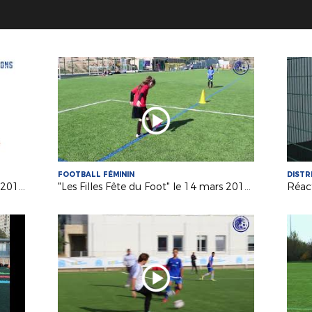
FOOTBALL FÉMININ
DISTR
Teaser Tous Foot 3e édition 14 avril 2018 à Septèmes
"Les Filles Fête du Foot" le 14 mars 2018 à Coudoux