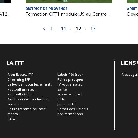
DISTRICT DE PROVENCE
ARBI
Les Filles Fête du Foot 2e édition (06/12/17)
Formation CFF1 module U9 au Centre Robert Louis Dreyfus
Devie
<
1
...
11
-
12
-
13
LA FFF
LIENS
Mon Espace FFF
Labels Fédéraux
Messagerie
E-learning FFF
Fiches pratiques
Le football pour les enfants
TV Foot amateur
Football amateur
Santé
Football Féminin
Scores en direct
Guides dédiés au football
FFFtv
amateur
Joueurs FFF
Le Programme éducatif
Portail des Officiels
fédéral
Nos formations
FAFA