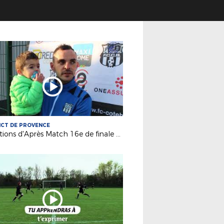
ICT DE PROVENCE
Réactions d'Après Match 16e de finale Coupe Gambardella FC Côte Bleue 0 - 1 Toulouse FC