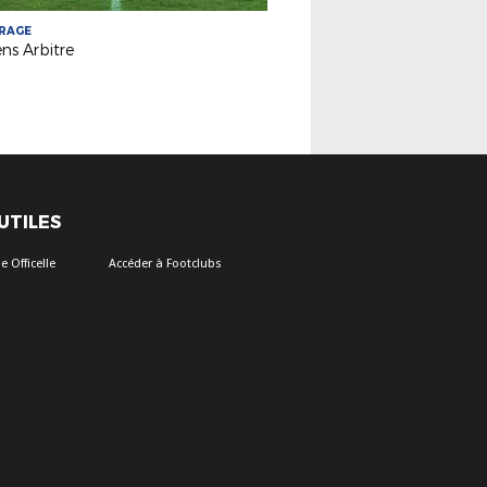
TRAGE
ns Arbitre
 UTILES
 Officelle
Accéder à Footclubs