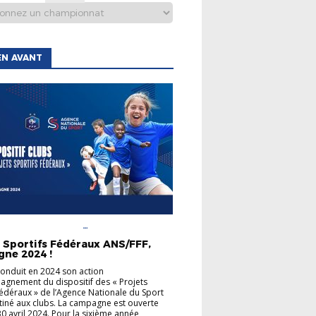
EN AVANT
AGENCE NATIONALE DU
ACCOMPAGNEMENT
s Sportifs Fédéraux ANS/FFF,
INFORMATIONS GÉNÉRALES
ne 2024 !
conduit en 2024 son action
gnement du dispositif des « Projets
Fédéraux » de l’Agence Nationale du Sport
tiné aux clubs. La campagne est ouverte
30 avril 2024. Pour la sixième année