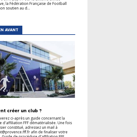
ve, la Fédération Française de Football
on soutien au d...
EN AVANT
TIONS GÉNÉRALES
t créer un club ?
verez ci-après un guide concernant la
 d'affiliation FFF dématérialisée. Une fois
sier constitué, adressez un mail à
t@provence.fff.fr afin de finaliser votre
Guide de procédure d'affiliation FFF