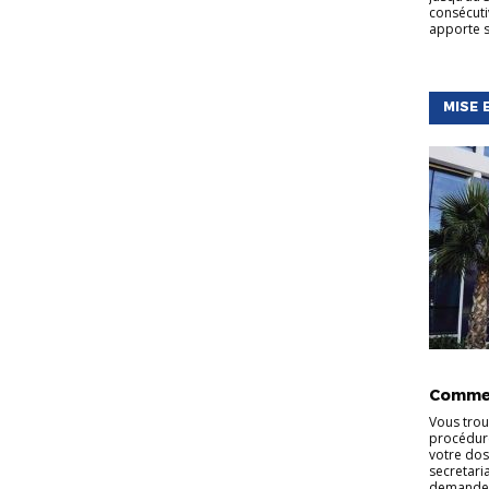
consécuti
apporte s
MISE 
INFORMA
Commen
Vous trou
procédure
votre dos
secretaria
demande. 