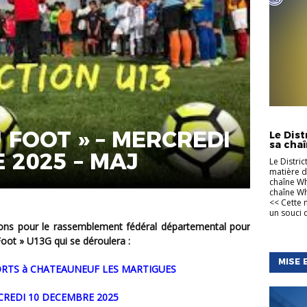
INFORMA
 FOOT » – MERCREDI
Le Dis
sa cha
 2025 – MAJ
Le Distri
matière d
chaîne Wh
chaîne Wh
<< Cette 
un souci d
Foot » U13G qui se déroulera :
MISE 
SPORTS à CHATEAUNEUF LES MARTIGUES
RCREDI 10 DECEMBRE 2025