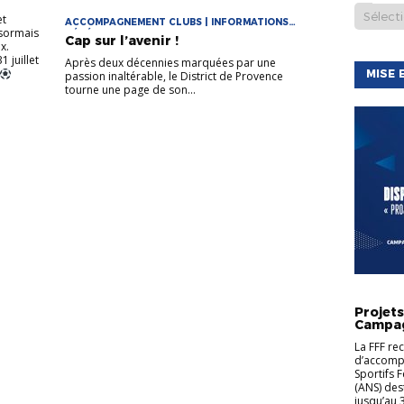
et
ACCOMPAGNEMENT CLUBS | INFORMATIONS
ésormais
GÉNÉRALES
Cap sur l’avenir !
x.
 juillet
Après deux décennies marquées par une
MISE 
passion inaltérable, le District de Provence
tourne une page de son...
A.N.S. (
SPORT)
Projet
CLUBS
Campag
La FFF re
d’accompa
Sportifs 
(ANS) des
jusqu’au 