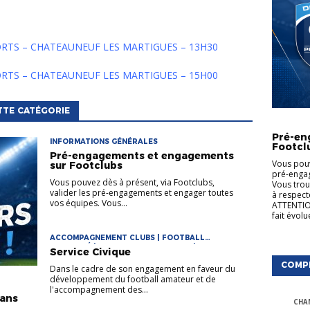
PORTS – CHATEAUNEUF LES MARTIGUES – 13H30
PORTS – CHATEAUNEUF LES MARTIGUES – 15H00
TTE CATÉGORIE
INFORMA
Pré-en
INFORMATIONS GÉNÉRALES
Footcl
Pré-engagements et engagements
Vous pouv
sur Footclubs
pré-engag
Vous pouvez dès à présent, via Footclubs,
Vous trou
valider les pré-engagements et engager toutes
à respect
vos équipes. Vous...
ATTENTION
fait évol
ACCOMPAGNEMENT CLUBS | FOOTBALL
DIVERSIFIÉ | FORMATIONS ARBITRES |
Service Civique
FORMATIONS CLUBS | FORMATIONS DE CADRES |
COMP
INFORMATIONS GÉNÉRALES
Dans le cadre de son engagement en faveur du
développement du football amateur et de
l'accompagnement des...
rans
CHA