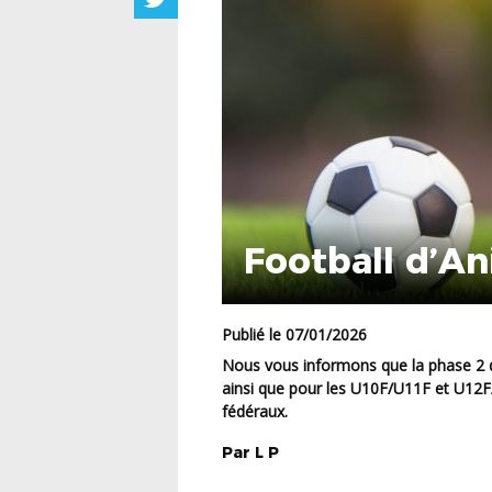
Football d’A
Publié le 07/01/2026
Nous vous informons que la phase 2 des niveaux 2 pour les catégories U13, U12, U11, U10,
ainsi que pour les U10F/U11F et U12F/
fédéraux.
Par
L
P