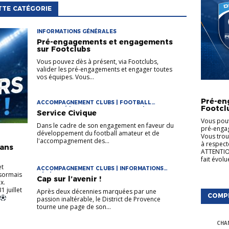
TTE CATÉGORIE
INFORMATIONS GÉNÉRALES
Pré-engagements et engagements
sur Footclubs
Vous pouvez dès à présent, via Footclubs,
valider les pré-engagements et engager toutes
vos équipes. Vous...
INFORMA
Pré-en
ACCOMPAGNEMENT CLUBS | FOOTBALL
Footcl
DIVERSIFIÉ | FORMATIONS ARBITRES |
Service Civique
FORMATIONS CLUBS | FORMATIONS DE CADRES |
Vous pouv
INFORMATIONS GÉNÉRALES
Dans le cadre de son engagement en faveur du
pré-engag
développement du football amateur et de
Vous trou
l'accompagnement des...
à respect
rans
ATTENTION
fait évol
et
ACCOMPAGNEMENT CLUBS | INFORMATIONS
ésormais
GÉNÉRALES
Cap sur l’avenir !
x.
 juillet
Après deux décennies marquées par une
COMP
passion inaltérable, le District de Provence
tourne une page de son...
CHA