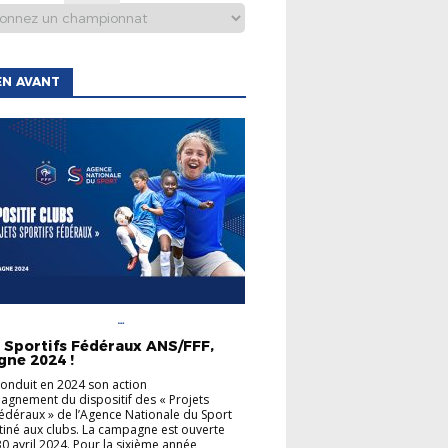
EN AVANT
AGENCE NATIONALE DU
ACCOMPAGNEMENT
s Sportifs Fédéraux ANS/FFF,
INFORMATIONS GÉNÉRALES
ne 2024 !
conduit en 2024 son action
gnement du dispositif des « Projets
Fédéraux » de l’Agence Nationale du Sport
tiné aux clubs. La campagne est ouverte
30 avril 2024. Pour la sixième année