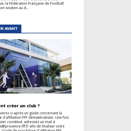
ve, la Fédération Française de Football
on soutien au d...
EN AVANT
TIONS GÉNÉRALES
t créer un club ?
verez ci-après un guide concernant la
 d'affiliation FFF dématérialisée. Une fois
sier constitué, adressez un mail à
t@provence.fff.fr afin de finaliser votre
Guide de procédure d'affiliation FFF