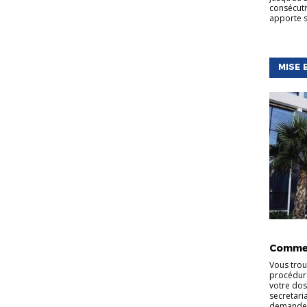
consécuti
apporte s
MISE 
INFORMA
Commen
Vous trou
procédure
votre dos
secretaria
demande. 