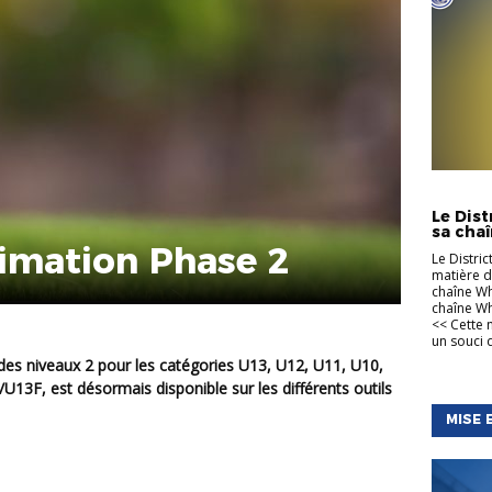
INFORMA
Le Dis
sa cha
nimation Phase 2
Le Distri
matière d
chaîne Wh
chaîne Wh
<< Cette 
un souci d
U13F, est désormais disponible sur les différents outils
MISE 