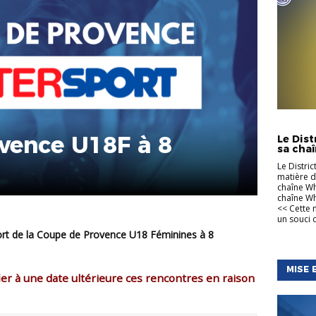
INFORMA
vence U18F à 8
Le Dis
sa cha
Le Distri
matière d
chaîne Wh
chaîne Wh
<< Cette 
un souci d
MISE 
fier à une date ultérieure ces rencontres en raison