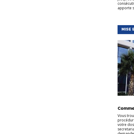
consécuti
apporte s
MISE 
INFORMA
Commen
Vous trou
procédure
votre dos
secretaria
demande. 