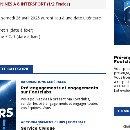
INES A 8 INTERSPORT (1/2 Finales)
ret 1 (date à fixer)
e F.C. 1 (date à fixer)
INFORMA
Pré-en
Footcl
Vous pouv
TTE CATÉGORIE
pré-engag
Vous trou
à respect
INFORMATIONS GÉNÉRALES
ATTENTION
Pré-engagements et engagements
fait évol
sur Footclubs
Vous pouvez dès à présent, via Footclubs,
valider les pré-engagements et engager toutes
vos équipes. Vous...
COMP
ACCOMPAGNEMENT CLUBS | FOOTBALL
DIVERSIFIÉ | FORMATIONS ARBITRES |
CHA
Service Civique
FORMATIONS CLUBS | FORMATIONS DE CADRES |