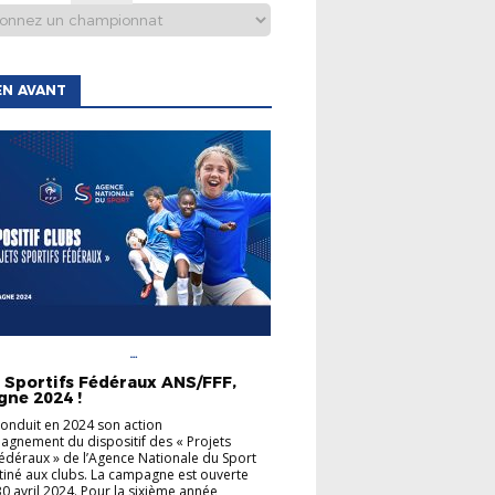
EN AVANT
AGENCE NATIONALE DU
ACCOMPAGNEMENT
s Sportifs Fédéraux ANS/FFF,
INFORMATIONS GÉNÉRALES
ne 2024 !
conduit en 2024 son action
gnement du dispositif des « Projets
Fédéraux » de l’Agence Nationale du Sport
tiné aux clubs. La campagne est ouverte
30 avril 2024. Pour la sixième année