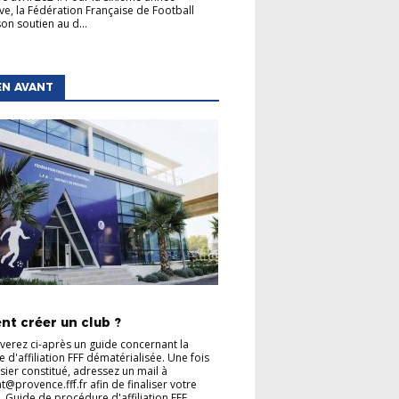
ve, la Fédération Française de Football
on soutien au d...
EN AVANT
TIONS GÉNÉRALES
t créer un club ?
verez ci-après un guide concernant la
 d'affiliation FFF dématérialisée. Une fois
sier constitué, adressez un mail à
t@provence.fff.fr afin de finaliser votre
Guide de procédure d'affiliation FFF