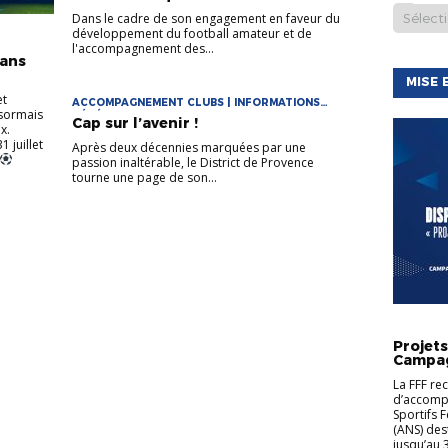
INFORMATIONS GÉNÉRALES
Dans le cadre de son engagement en faveur du
développement du football amateur et de
l'accompagnement des...
rans
MISE 
et
ACCOMPAGNEMENT CLUBS | INFORMATIONS
ésormais
GÉNÉRALES
Cap sur l’avenir !
x.
 juillet
Après deux décennies marquées par une
passion inaltérable, le District de Provence
tourne une page de son...
A.N.S. (
SPORT)
Projet
CLUBS
Campag
La FFF re
d’accompa
Sportifs 
(ANS) des
jusqu’au 