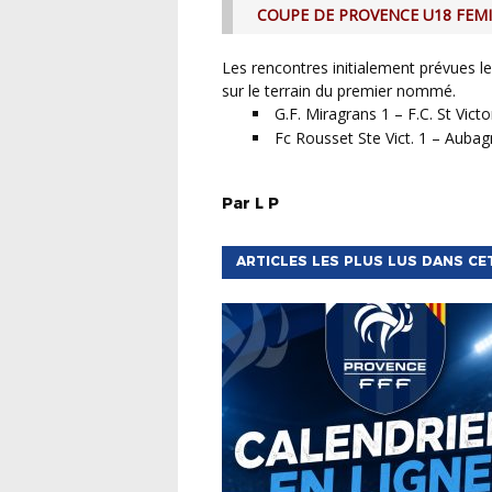
COUPE DE PROVENCE U18 FEMIN
Les rencontres initialement prévues le samedi 26 avril 2025 auront lieu à une date ultérieure
sur le terrain du premier nommé.
G.F. Miragrans 1 – F.C. St Victo
Fc Rousset Ste Vict. 1 – Aubagn
Par
L
P
ARTICLES LES PLUS LUS DANS CE